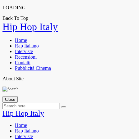
LOADING...
Back To Top
Skip
Hip Hop Italy
to
content
Home
Rap Italiano
Interviste
Recensioni
Contatti
Pubblicità Cinema
About Site
Close
Hip Hop Italy
Home
Rap Italiano
Interviste