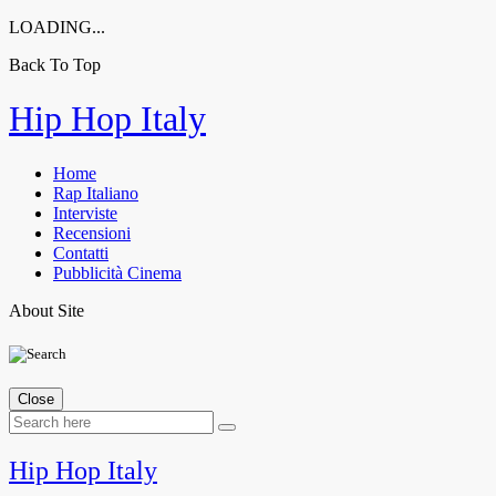
LOADING...
Back To Top
Skip
Hip Hop Italy
to
content
Home
Rap Italiano
Interviste
Recensioni
Contatti
Pubblicità Cinema
About Site
Close
Hip Hop Italy