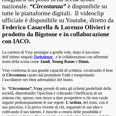
nazionale.
“Circostanza”
è disponibile su
tutte le piattaforme digitali.
Il videoclip
ufficiale è disponibile su Youtube, diretto da
Federico Casarella & Lorenzo Olivieri e
prodotto da Bigstone e in collaborazione
con IACO.
La carriera di Vray prosegue a gonfie vele, dopo il successo
dell’ultimo singolo
Turbolenze
e le collaborazioni con affermati
nomi della scena come
Jamil
,
Young Rame
e
Dium.
Vray conferma la sua grande capacità di scrittura, cavalcando il beat
di
Circostanza
curato dal produttore Faith e trasportando
l’ascoltatore nei ritmi adrenalinici del brano.
In
“Circostanza”
,
Vray
prende di mira gli schemi predefiniti della
società, dimostrando l’ipocrisia e criticando l’inefficacia di un
sistema che, spesso, non riesce a dare prospettive a chi non vuole
seguire pedissequamente le sue regole.
L’artista
, del resto, con il
suo percorso, è la prova vivente di chi, seguendo le sue idee e
coltivando il suo talento, è riuscito a crearsi delle possibilità e