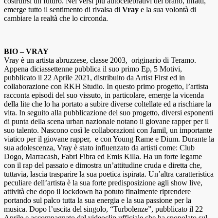
costruirsi un futuro. Nei versi più autocelebrativi del brano, infatti,
emerge tutto il sentimento di rivalsa di
Vray
e la sua volontà di
cambiare la realtà che lo circonda.
BIO – VRAY
Vray è un artista abruzzese, classe 2003, originario di Teramo.
Appena diciassettenne pubblica il suo primo Ep, 5 Motivi,
pubblicato il 22 Aprile 2021, distribuito da Artist First ed in
collaborazione con RKH Studio. In questo primo progetto, l’artista
racconta episodi del suo vissuto, in particolare, emerge la vicenda
della lite che lo ha portato a subire diverse coltellate ed a rischiare la
vita. In seguito alla pubblicazione del suo progetto, diversi esponenti
di punta della scena urban nazionale notano il giovane rapper per il
suo talento. Nascono così le collaborazioni con Jamil, un importante
viatico per il giovane rapper, e con Young Rame e Dium. Durante la
sua adolescenza, Vray è stato influenzato da artisti come: Club
Dogo, Marracash, Fabri Fibra ed Emis Killa. Ha un forte legame
con il rap del passato e dimostra un’attitudine cruda e diretta che,
tuttavia, lascia trasparire la sua poetica ispirata. Un’altra caratteristica
peculiare dell’artista è la sua forte predisposizione agli show live,
attività che dopo il lockdown ha potuto finalmente riprendere
portando sul palco tutta la sua energia e la sua passione per la
musica. Dopo l’uscita del singolo, “Turbolenze”, pubblicato il 22
Aprile e accompagnato dal videoclip ufficiale che ha spopolato sul