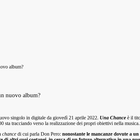
uovo album?
 un nuovo album?
uovo singolo in digitale da
giovedì 21 aprile 2022
.
Una Chance
è il ti
2000 sta tracciando verso la realizzazione dei propri obiettivi nella mus
ca
chance
di cui parla Don Pero:
nonostante le mancanze dovute a un con
te di altri suoi coetanei, in cerca di un futuro alternativo in una nuo