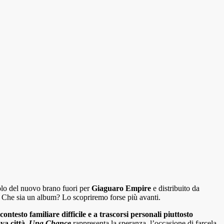
tolo del nuovo brano fuori per
Giaguaro Empire
e distribuito da
ica. Che sia un album? Lo scopriremo forse più avanti.
testo familiare difficile e a trascorsi personali piuttosto
va città.
Una Chance
rappresenta la speranza, l’occasione di farcela