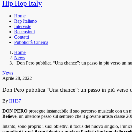
Hip Hop Italy
Home
Rap Italiano
Interviste
Recensioni
Contatti
Pubblicità Cinema
Home
News
Don Pero pubblica “Una chance”: un passo in più verso un n
News
Aprile 28, 2022
Don Pero pubblica “Una chance”: un passo in più verso
By
HH37
DON PERO
prosegue instancabile il suo percorso musicale con un n
Believe
, un ulteriore passo sul sentiero che il giovane artista classe 
Intanto, sono proprio i suoi obiettivi il focus del nuovo singolo, l’uni
complicati, sarà il suo talento a portare l’artista lontano dalle scel