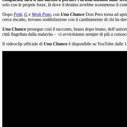
solo con le proprie forze, là dove il destino avrebbe scommesso il con
Dopo
Petit
,
G
e
Wesh Poto
, con
Una Chance
Don Pero torna ad aprirs
cerca riscatto, trovano soddisfazione con il cambiamento di chi ha davv
Una Chance
prosegue così il racconto, brano dopo brano, dell’universo
città flagellata dalla malavita – ci avviciniamo sempre di più a conoscer
Il videoclip ufficiale di
Una Chance
è disponibile su YouTube dalle 14