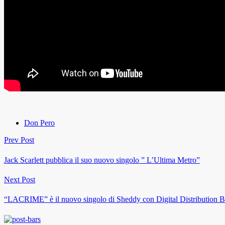
Don Pero
Prev Post
Jack Scarlett pubblica il suo nuovo singolo ” L’Ultima Metro”
Next Post
“LACRIME” è il nuovo singolo di Sheddy con Digital Distribution B