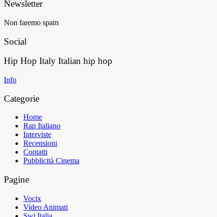
Newsletter
Non faremo spam
Social
Hip Hop Italy
Italian hip hop
Info
Categorie
Home
Rap Italiano
Interviste
Recensioni
Contatti
Pubblicità Cinema
Pagine
Vocix
Video Animati
Swi Italia