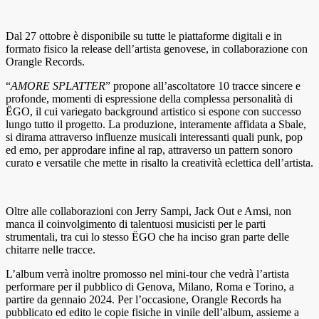
Dal 27 ottobre è disponibile su tutte le piattaforme digitali e in
formato fisico la release dell’artista genovese, in collaborazione con
Orangle Records.
“
AMORE SPLATTER
” propone all’ascoltatore 10 tracce sincere e
profonde, momenti di espressione della complessa personalità di
ËGO, il cui variegato background artistico si espone con successo
lungo tutto il progetto. La produzione, interamente affidata a Sbale,
si dirama attraverso influenze musicali interessanti quali punk, pop
ed emo, per approdare infine al rap, attraverso un pattern sonoro
curato e versatile che mette in risalto la creatività eclettica dell’artista.
Oltre alle collaborazioni con Jerry Sampi, Jack Out e Amsi, non
manca il coinvolgimento di talentuosi musicisti per le parti
strumentali, tra cui lo stesso ËGO che ha inciso gran parte delle
chitarre nelle tracce.
L’album verrà inoltre promosso nel mini-tour che vedrà l’artista
performare per il pubblico di Genova, Milano, Roma e Torino, a
partire da gennaio 2024. Per l’occasione, Orangle Records ha
pubblicato ed edito le copie fisiche in vinile dell’album, assieme a