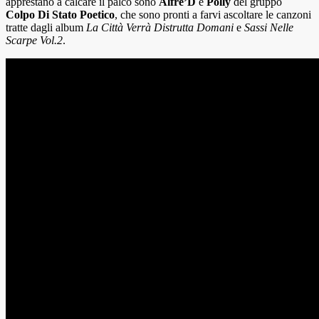
apprestano a calcare il palco sono
Alfre’D
e
Polly
del gruppo
Colpo Di Stato Poetico
, che sono pronti a farvi ascoltare le canzoni
tratte dagli album
La Città Verrà Distrutta Domani
e
Sassi Nelle
Scarpe Vol.2
.