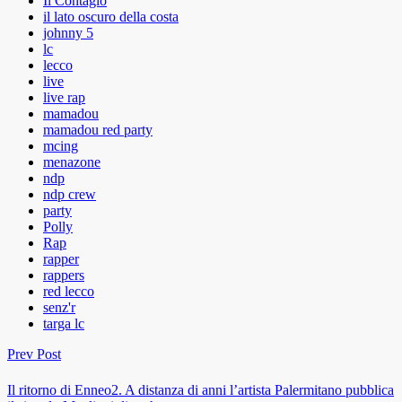
Il Contagio
il lato oscuro della costa
johnny 5
lc
lecco
live
live rap
mamadou
mamadou red party
mcing
menazone
ndp
ndp crew
party
Polly
Rap
rapper
rappers
red lecco
senz'r
targa lc
Prev Post
Il ritorno di Enneo2. A distanza di anni l’artista Palermitano pubblica