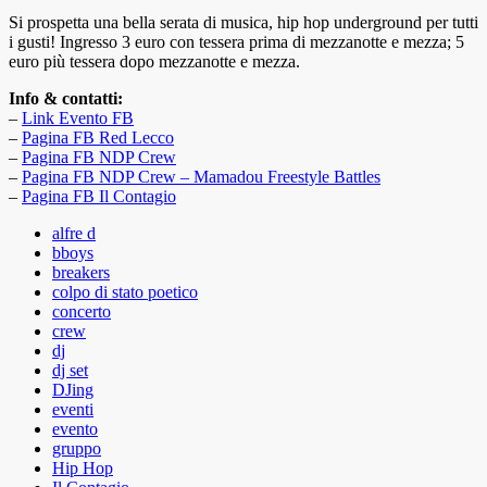
Si prospetta una bella serata di musica, hip hop underground per tutti
i gusti! Ingresso 3 euro con tessera prima di mezzanotte e mezza; 5
euro più tessera dopo mezzanotte e mezza.
Info & contatti:
–
Link Evento FB
–
Pagina FB Red Lecco
–
Pagina FB NDP Crew
–
Pagina FB NDP Crew – Mamadou Freestyle Battles
–
Pagina FB Il Contagio
alfre d
bboys
breakers
colpo di stato poetico
concerto
crew
dj
dj set
DJing
eventi
evento
gruppo
Hip Hop