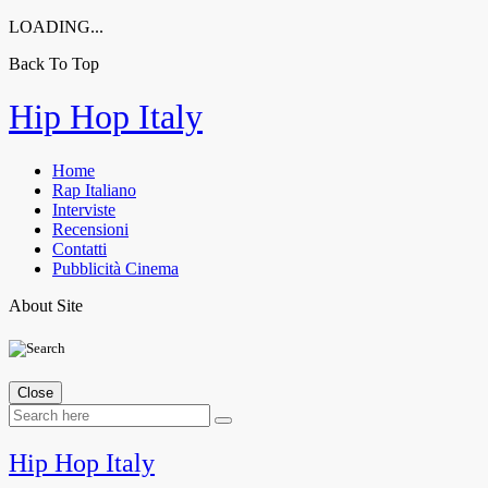
LOADING...
Back To Top
Skip
Hip Hop Italy
to
content
Home
Rap Italiano
Interviste
Recensioni
Contatti
Pubblicità Cinema
About Site
Close
Hip Hop Italy