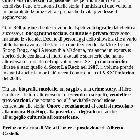
culto
della
ricchezza
. La passione che per molti anni hanno
condiviso i due protagonisti della storia, l’amicizia di due ventenni
innamorati delle rime del rap prima che la vita prendesse il
sopravvento.
Oltre
300 pagine
che descrivono le rispettive
biografie
dal ghetto al
successo, il
background
sociale
,
culturale
e
privato
dove sono
maturate le vicende. Decine di personaggi dello showbiz che a vario
titolo hanno avuto a che fare con queste vicende: da Mike Tyson a
Snoop Dogg, dagli Aerosmith a Madonna, ma anche un excursus
storico delle centinaia di morti, agguati e sparatorie che hanno
attraversato il mondo del rap statunitense. Se il
primo
omicidio
illustre è stato quello di
Scott
La
Rock
nel
1987
, il volume prende
in analisi anche le morti più recenti come quella di
XXXTentacion
del
2018
.
Tra una
biografia
musicale
, un
saggio
e una
crime
story
, il libro
conduce il lettore attraverso un
crescendo
di
sospetti
,
vendette
e
provocazioni
, che portano poi all’inevitabile conclusione
consegnata alla storia.
Onore
e
regolamenti
di
conti
si mescolano
alla
musica Hip-Hop
, alla
povertà
, al
degrado
ma anche
all’
orgoglio culturale afroamericano
.
Prefazione
a cura di
Metal
Carter
e
postfazione
di
Alberto
Castelli
.