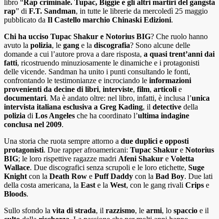
libro “
Rap criminale. Tupac, Biggie e gli altri martiri del gangsta
rap
” di
F.T. Sandman
, in tutte le librerie da mercoledì 25 maggio
pubblicato da
Il Castello marchio Chinaski Edizioni
.
Chi ha ucciso Tupac Shakur e Notorius BIG
? Che ruolo hanno
avuto la
polizia
, le
gang
e la
discografia
? Sono alcune delle
domande a cui l’autore prova a dare risposta,
a quasi trent’anni dai
fatti
, ricostruendo minuziosamente le dinamiche e i protagonisti
delle vicende. Sandman ha unito i punti consultando le fonti,
confrontando le testimonianze e incrociando le
informazioni
provenienti da decine di libri
,
interviste
,
film
,
articoli
e
documentari
. Ma è andato oltre: nel libro, infatti, è inclusa l’
unica
intervista italiana esclusiva a Greg Kading
, il
detective
della
polizia
di
Los Angeles
che ha coordinato l’
ultima indagine
conclusa nel 2009
.
Una storia che ruota sempre attorno a
due duplici e opposti
protagonisti
. Due rapper afroamericani:
Tupac
Shakur
e
Notorius
BIG
; le loro rispettive ragazze madri
Afeni
Shakur
e
Voletta
Wallace
. Due discografici senza scrupoli e le loro etichette,
Suge
Knight
con la
Death
Row
e
Puff
Daddy
con la
Bad
Boy
. Due lati
della costa americana, la
East
e la
West
, con le gang rivali
Crips
e
Bloods
.
Sullo sfondo la
vita di strada
, il
razzismo
, le
armi
, lo
spaccio
e il