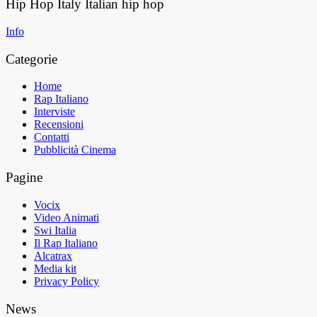
Hip Hop Italy
Italian hip hop
Info
Categorie
Home
Rap Italiano
Interviste
Recensioni
Contatti
Pubblicità Cinema
Pagine
Vocix
Video Animati
Swi Italia
Il Rap Italiano
Alcatrax
Media kit
Privacy Policy
News