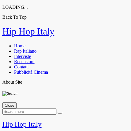
LOADING...
Back To Top
Skip
Hip Hop Italy
to
content
Home
Rap Italiano
Interviste
Recensioni
Contatti
Pubblicità Cinema
About Site
Close
Hip Hop Italy