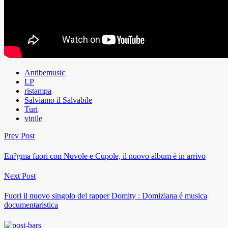
Antibemusic
LP
ristampa
Salviamo il Salvabile
Turi
vinile
Prev Post
En?gma fuori con Nuvole e Cupole, il nuovo album è in arrivo
Next Post
Fuori il nuovo singolo del rapper Domity : Domiziana é musica
documentaristica