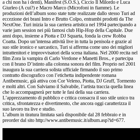
a chi non ha i denti), Manifest (S.O.S.), Ciccio Il Milordo e Luca
Giurleo (A cui?) e Macro Marco (Microfoni in fiamme). Le
produzioni dell’album sono state tutte realizzate dallo stesso Turi ad
eccezione dei brani Intro e Brutto Colpo, entrambi prodotti da The
NextOne. Turi inizia la sua carriera artistica nel 1994 partecipando a
varie jam session nei più famosi club Hip-Hop della Capitale. Due
anni dopo, insieme a Piotta e DJ Squarta, fonda la crew Robba
Coatta. Dopo un’intensa attività live in tutta la penisola e grazie al
suo stile ironico e sarcastico, Turi si afferma come uno dei migliori
intrattenitori e improvvisatori della scena italiana. Nel 2000 recita nel
film Zora la vampira di Carlo Verdone e Manetti Bros., e partecipa
con il brano D’istinto alla colonna sonora del film. Proprio nel 2001
inaugura la sua carriera solista ufficiale firmando il suo primo
contratto discografico con l’etichetta indipendente romana
Antibemusic, già attiva con Cor Veleno, Piotta, DJ Gruff, Tormento
e molti altri. Con Salviamo il Salvabile, l’artista traccia quella linea
che lo accompagnerà per tutte le fasi della sua carriera.
L’apprezzamento di pubblico e critica consacra il suo stile unico tra
critica, sfrontatezza e divertimento, che ancora oggi caratterizza il
suo lavoro tra live e studio.
L’album in tiratura limitata sarà disponibile dal 28 febbraio e in
preorder dal sito http://www.antibemusic.it/album.asp?id=677.