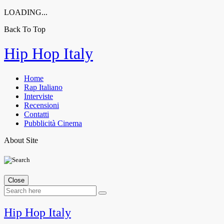
LOADING...
Back To Top
Skip
Hip Hop Italy
to
content
Home
Rap Italiano
Interviste
Recensioni
Contatti
Pubblicità Cinema
About Site
Close
Hip Hop Italy