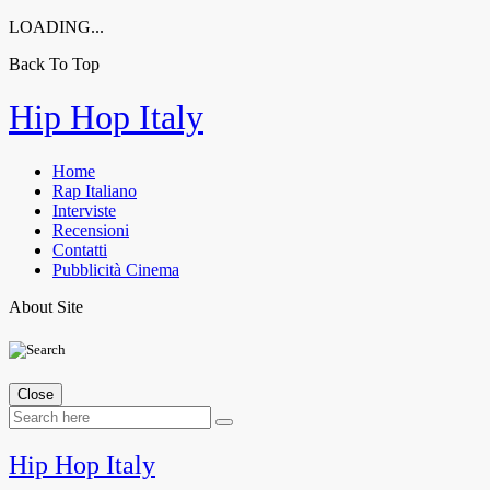
LOADING...
Back To Top
Skip
Hip Hop Italy
to
content
Home
Rap Italiano
Interviste
Recensioni
Contatti
Pubblicità Cinema
About Site
Close
Hip Hop Italy