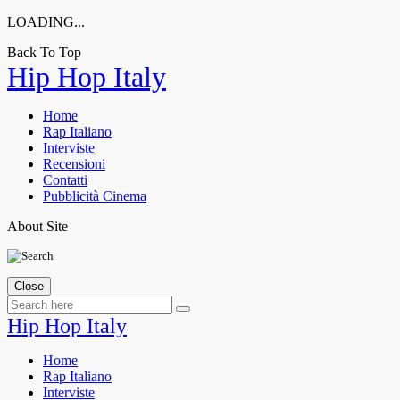
LOADING...
Back To Top
Skip
Hip Hop Italy
to
content
Home
Rap Italiano
Interviste
Recensioni
Contatti
Pubblicità Cinema
About Site
Close
Hip Hop Italy
Home
Rap Italiano
Interviste