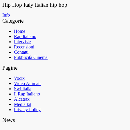
Hip Hop Italy
Italian hip hop
Info
Categorie
Home
Rap Italiano
Interviste
Recensioni
Contatti
Pubblicità Cinema
Pagine
Vocix
Video Animati
Swi Italia
Il Rap Italiano
Alcatrax
Media kit
Privacy Policy
News