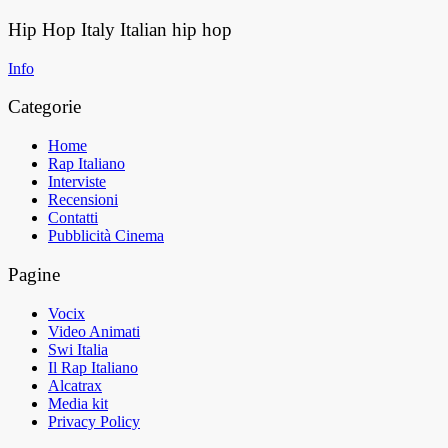
Hip Hop Italy
Italian hip hop
Info
Categorie
Home
Rap Italiano
Interviste
Recensioni
Contatti
Pubblicità Cinema
Pagine
Vocix
Video Animati
Swi Italia
Il Rap Italiano
Alcatrax
Media kit
Privacy Policy