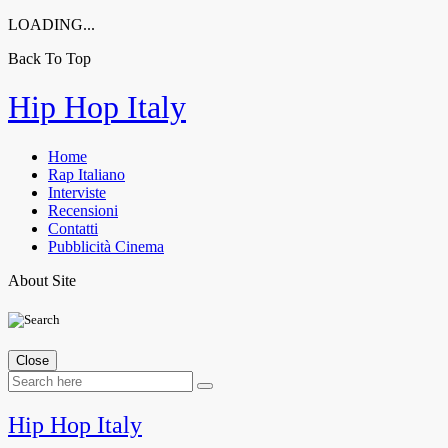
LOADING...
Back To Top
Skip
Hip Hop Italy
to
content
Home
Rap Italiano
Interviste
Recensioni
Contatti
Pubblicità Cinema
About Site
Close
Hip Hop Italy