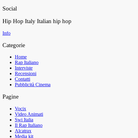
Social
Hip Hop Italy
Italian hip hop
Info
Categorie
Home
Rap Italiano
Interviste
Recensioni
Contatti
Pubblicità Cinema
Pagine
Vocix
Video Animati
Swi Italia
Il Rap Italiano
Alcatrax
Media kit