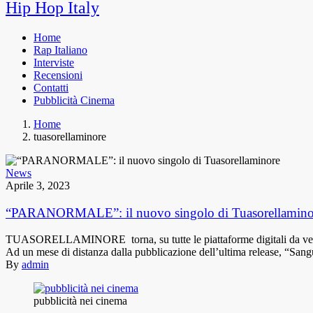
Hip Hop Italy
Home
Rap Italiano
Interviste
Recensioni
Contatti
Pubblicità Cinema
Home
tuasorellaminore
News
Aprile 3, 2023
“PARANORMALE”: il nuovo singolo di Tuasorellamino
TUASORELLAMINORE torna, su tutte le piattaforme digitali da vener
Ad un mese di distanza dalla pubblicazione dell’ultima release, “Sang
By
admin
pubblicità nei cinema