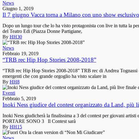
News
Giugno 1, 2019
Il 7 giugno Vacca torna a Milano con uno show esclusivo
Dopo un lungo tour che lo ha visto protagonista con live in tutta la p
del Teatro Edi (Piazza Donne Partigiane,
By
HH30
News
Febbraio 19, 2019
“TRB rec Hip Hop Stories 2008-2018”
“TRB rec Hip Hop Stories 2008-2018” TRB rec di Andrea Tognassi è una re
emergenti che con grande orgoglio ha visto scalare in
By
HH8
Eventi
Febbraio 5, 2019
Inoki Ness giudice del contest organizzato da Land, più li
Inoki Ness giudicherà la finalissima a 3 del contest per giovani art
PORTARE SONO 3 Il Contest sarà
By
HH15
News