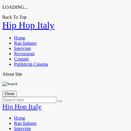
LOADING...
Back To Top
Skip
Hip Hop Italy
to
content
Home
Rap Italiano
Interviste
Recensioni
Contatti
Pubblicità Cinema
About Site
Close
Hip Hop Italy
Home
Rap Italiano
Interviste