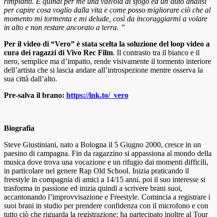
rimpianti. È quindi per me una valvola di sfogo ed un’auto analisi
per capire cosa voglio dalla vita e come posso migliorare ciò che al
momento mi tormenta e mi delude, così da incoraggiarmi a volare
in alto e non restare ancorato a terra. ”
Per il video di “Vero” è stata scelta la soluzione del loop video a
cura dei ragazzi di Vivo Rec Film
. Il contrasto tra il bianco e il
nero, semplice ma d’impatto, rende visivamente il tormento interiore
dell’artista che si lascia andare all’introspezione mentre osserva la
sua città dall’alto.
Pre-salva il brano:
https://lnk.to/_vero
Biografia
Steve Giustiniani, nato a Bologna il 5 Giugno 2000, cresce in un
paesino di campagna. Fin da ragazzino si appassiona al mondo della
musica dove trova una vocazione e un rifugio dai momenti difficili,
in particolare nel genere Rap Old School. Inizia praticando il
freestyle in compagnia di amici a 14/15 anni, poi il suo interesse si
trasforma in passione ed inizia quindi a scrivere brani suoi,
accantonando l’improvvisazione e Freestyle. Comincia a registrare i
suoi brani in studio per prendere confidenza con il microfono e con
tutto ciò che riguarda la registrazione; ha partecipato inoltre al Tour