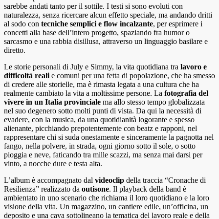
sarebbe andati tanto per il sottile. I testi si sono evoluti con
naturalezza, senza ricercare alcun effetto speciale, ma andando dritti
al sodo con
tecniche semplici e flow incalzante
, per esprimere i
concetti alla base dell’intero progetto, spaziando fra humor o
sarcasmo e una rabbia disillusa, attraverso un linguaggio basilare e
diretto.
Le storie personali di July e Simmy, la vita quotidiana tra
lavoro e
difficoltà reali
e comuni per una fetta di popolazione, che ha smesso
di credere alle storielle, ma è rimasta legata a una cultura che ha
realmente cambiato la vita a moltissime persone. La
fotografia del
vivere in un Italia provinciale
ma allo stesso tempo globalizzata
nel suo degenero sotto molti punti di vista. Da qui la necessità di
evadere, con la musica, da una quotidianità logorante e spesso
alienante, picchiando prepotentemente con beatz e rapponi, nel
rappresentare chi si suda onestamente e sinceramente la pagnotta nel
fango, nella polvere, in strada, ogni giorno sotto il sole, o sotto
pioggia e neve, faticando tra mille scazzi, ma senza mai darsi per
vinto, a nocche dure e testa alta.
L’album è accompagnato dal
videoclip
della traccia “Cronache di
Resilienza” realizzato da
outisone
. Il playback della band è
ambientato in uno scenario che richiama il loro quotidiano e la loro
visione della vita. Un magazzino, un cantiere edile, un’officina, un
deposito e una cava sottolineano la tematica del lavoro reale e della