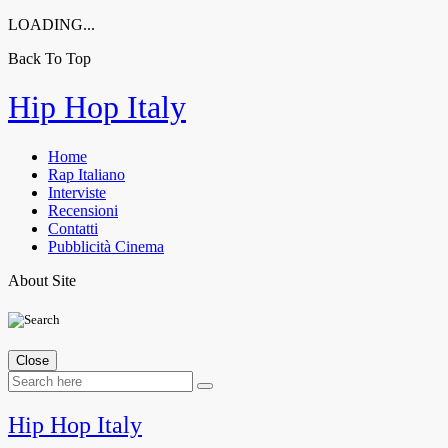
LOADING...
Back To Top
Skip
Hip Hop Italy
to
content
Home
Rap Italiano
Interviste
Recensioni
Contatti
Pubblicità Cinema
About Site
Close
Hip Hop Italy