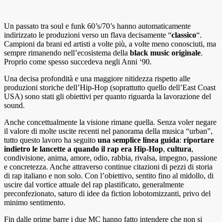
Un passato tra soul e funk 60’s/70’s hanno automaticamente
indirizzato le produzioni verso un flava decisamente “
classico
“.
Campioni da brani ed artisti a volte più, a volte meno conosciuti, ma
sempre rimanendo nell’ecosistema della
black
music
originale
.
Proprio come spesso succedeva negli Anni ‘90.
Una decisa profondità e una maggiore nitidezza rispetto alle
produzioni storiche dell’Hip-Hop (soprattutto quello dell’East Coast
USA) sono stati gli obiettivi per quanto riguarda la lavorazione del
sound.
Anche concettualmente la visione rimane quella. Senza voler negare
il valore di molte uscite recenti nel panorama della musica “urban”,
tutto questo lavoro ha seguito
una
semplice
linea
guida
:
riportare
indietro le lancette a quando il rap era Hip-Hop
,
cultura
,
condivisione, anima, amore, odio, rabbia, rivalsa, impegno, passione
e concretezza. Anche attraverso continue citazioni di pezzi di storia
di rap italiano e non solo. Con l’obiettivo, sentito fino al midollo, di
uscire dal vortice attuale del rap plastificato, generalmente
preconfezionato, saturo di idee da fiction lobotomizzanti, privo del
minimo sentimento.
Fin dalle prime barre i due MC hanno fatto intendere che non si