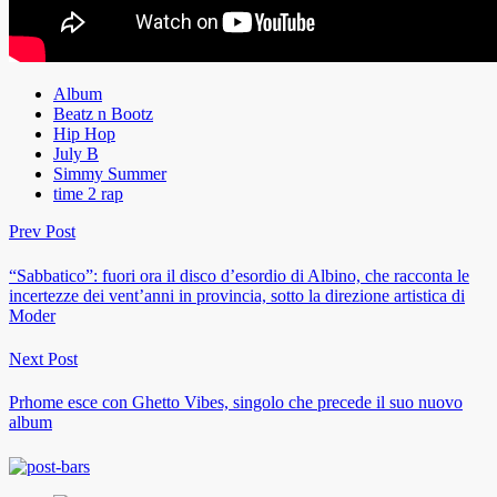
Album
Beatz n Bootz
Hip Hop
July B
Simmy Summer
time 2 rap
Prev Post
“Sabbatico”: fuori ora il disco d’esordio di Albino, che racconta le
incertezze dei vent’anni in provincia, sotto la direzione artistica di
Moder
Next Post
Prhome esce con Ghetto Vibes, singolo che precede il suo nuovo
album