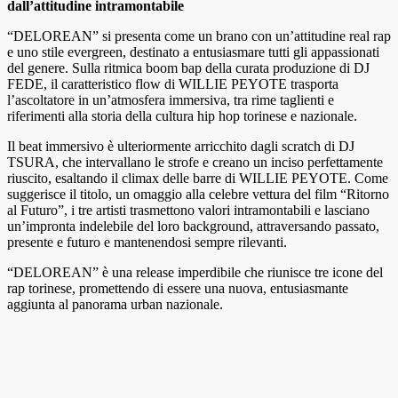
dall’attitudine intramontabile
“DELOREAN” si presenta come un brano con un’attitudine real rap
e uno stile evergreen, destinato a entusiasmare tutti gli appassionati
del genere. Sulla ritmica boom bap della curata produzione di DJ
FEDE, il caratteristico flow di WILLIE PEYOTE trasporta
l’ascoltatore in un’atmosfera immersiva, tra rime taglienti e
riferimenti alla storia della cultura hip hop torinese e nazionale.
Il beat immersivo è ulteriormente arricchito dagli scratch di DJ
TSURA, che intervallano le strofe e creano un inciso perfettamente
riuscito, esaltando il climax delle barre di WILLIE PEYOTE. Come
suggerisce il titolo, un omaggio alla celebre vettura del film “Ritorno
al Futuro”, i tre artisti trasmettono valori intramontabili e lasciano
un’impronta indelebile del loro background, attraversando passato,
presente e futuro e mantenendosi sempre rilevanti.
“DELOREAN” è una release imperdibile che riunisce tre icone del
rap torinese, promettendo di essere una nuova, entusiasmante
aggiunta al panorama urban nazionale.