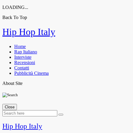
LOADING...
Back To Top
Skip
Hip Hop Italy
to
content
Home
Rap Italiano
Interviste
Recensioni
Contatti
Pubblicità Cinema
About Site
Close
Hip Hop Italy