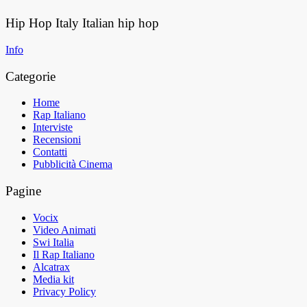
Hip Hop Italy
Italian hip hop
Info
Categorie
Home
Rap Italiano
Interviste
Recensioni
Contatti
Pubblicità Cinema
Pagine
Vocix
Video Animati
Swi Italia
Il Rap Italiano
Alcatrax
Media kit
Privacy Policy