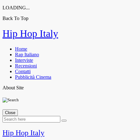
LOADING...
Back To Top
Skip
Hip Hop Italy
to
content
Home
Rap Italiano
Interviste
Recensioni
Contatti
Pubblicità Cinema
About Site
Close
Hip Hop Italy