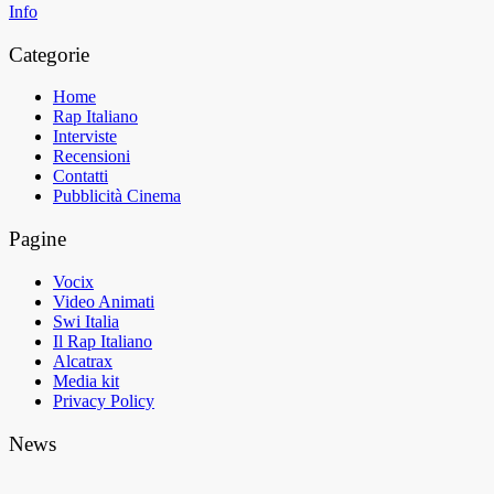
Info
Categorie
Home
Rap Italiano
Interviste
Recensioni
Contatti
Pubblicità Cinema
Pagine
Vocix
Video Animati
Swi Italia
Il Rap Italiano
Alcatrax
Media kit
Privacy Policy
News