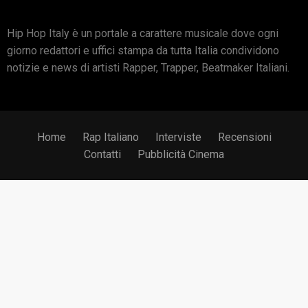
Hip Hop Italy è un portale a carattere musicale dove ogni
giorno redattori e uffici stampa da tutta Italia condividono
notizie e news di artisti Rapper, Trapper, Beatmaker Italiani.
Home
Rap Italiano
Interviste
Recensioni
Contatti
Pubblicità Cinema