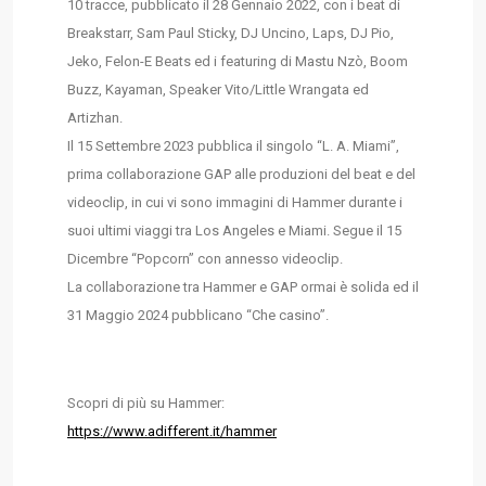
10 tracce, pubblicato il 28 Gennaio 2022, con i beat di
Breakstarr, Sam Paul Sticky, DJ Uncino, Laps, DJ Pio,
Jeko, Felon-E Beats ed i featuring di Mastu Nzò, Boom
Buzz, Kayaman, Speaker Vito/Little Wrangata ed
Artizhan.
Il 15 Settembre 2023 pubblica il singolo “L. A. Miami”,
prima collaborazione GAP alle produzioni del beat e del
videoclip, in cui vi sono immagini di Hammer durante i
suoi ultimi viaggi tra Los Angeles e Miami. Segue il 15
Dicembre “Popcorn” con annesso videoclip.
La collaborazione tra Hammer e GAP ormai è solida ed il
31 Maggio 2024 pubblicano “Che casino”.
Scopri di più su Hammer:
https://www.adifferent.it/hammer