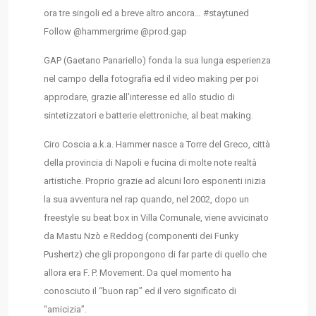
ora tre singoli ed a breve altro ancora… #staytuned
Follow @hammergrime @prod.gap
GAP (Gaetano Panariello) fonda la sua lunga esperienza
nel campo della fotografia ed il video making per poi
approdare, grazie all’interesse ed allo
studio di
sintetizzatori e batterie elettroniche, al beat making.
Ciro Coscia a.k.a. Hammer nasce a Torre del Greco, città
della provincia di Napoli e fucina di molte note realtà
artistiche. Proprio grazie ad alcuni loro esponenti inizia
la sua avventura nel rap quando, nel 2002, dopo un
freestyle su beat box in Villa Comunale, viene avvicinato
da Mastu Nzò e Reddog (componenti dei Funky
Pushertz) che gli propongono di far parte di quello che
allora era F. P. Movement. Da quel momento ha
conosciuto il “buon rap” ed il vero significato di
“amicizia”.