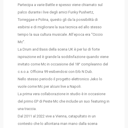
Partecipa a varie Battle e spesso viene chiamato sul
palco durante i live degli amici Funky Pushertz,
Torreggae e Polina, questo gli da la possibilità di
esibirsi e di migliorare la sua tecnica ed allo stesso
tempo la sua cultura musicale. All’epoca era “Ciccio
Mc”.
La Drum and Bass della scena UK è per lui di forte
ispirazione ed è grande la soddisfazione quando viene
invitato come Mc in occasione del 18° compleanno del
c.s.o.a. Officina 99 esibendosi con Erb N Dub.
Nello stesso periodo il progetto elettronico Jeko lo
vuole come Mc per alcuni live a Napoli.
La prima vera collaborazione in studio è in occasione
del primo EP di Peste Mc che include un suo featuring in
una traccia.
Dal 2011 al 2022 vive a Vienna, catapultato in un
contesto che lo allontana man mano dalla scena