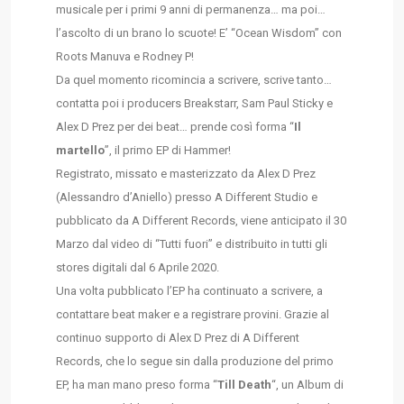
musicale per i primi 9 anni di permanenza… ma poi…
l’ascolto di un brano lo scuote! E’ “Ocean Wisdom” con
Roots Manuva e Rodney P!
Da quel momento ricomincia a scrivere, scrive tanto…
contatta poi i producers Breakstarr, Sam Paul Sticky e
Alex D Prez per dei beat… prende così forma “
Il
martello
”, il primo EP di Hammer!
Registrato, missato e masterizzato da Alex D Prez
(Alessandro d’Aniello) presso A Different Studio e
pubblicato da A Different Records, viene anticipato il 30
Marzo dal video di “Tutti fuori” e distribuito in tutti gli
stores digitali dal 6 Aprile 2020.
Una volta pubblicato l’EP ha continuato a scrivere, a
contattare beat maker e a registrare provini. Grazie al
continuo supporto di Alex D Prez di A Different
Records, che lo segue sin dalla produzione del primo
EP, ha man mano preso forma “
Till Death
“, un Album di