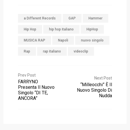
a Different Records
GAP
Hammer
Hip Hop
hip hop italiano
HipHop
MUSICA RAP
Napoli
nuovo singolo
Rap
rap italiano
videoclip
Prev Post
Next Post
FARRYNO
“Milleocchi” È Il
Presenta Il Nuovo
Nuovo Singolo Di
Singolo “DI TE,
Nudda
ANCORA”