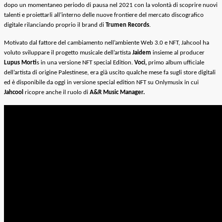
dopo un momentaneo periodo di pausa nel 2021 con la volontà di scoprire nuovi
talenti e proiettarli all’interno delle nuove frontiere del mercato discografico
digitale rilanciando proprio il brand di
Trumen Records
.
Motivato dal fattore del cambiamento nell’ambiente Web 3.0 e NFT, Jahcool ha
voluto sviluppare il progetto musicale dell’artista
Jaidem
insieme al producer
Lupus Morti
s in una versione NFT special Edition.
Voci,
primo album ufficiale
dell’artista di origine Palestinese, era già uscito qualche mese fa sugli store digitali
ed è disponibile da oggi in versione special edition NFT su Onlymusix in cui
Jahcool
ricopre anche il ruolo di
A&R Music Manager.