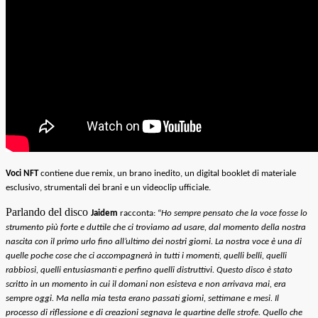
Voci
NFT
contiene due
remix, un brano inedito, un digital booklet di materiale
esclusivo, strumentali dei brani e un videoclip ufficiale.
Parlando del disco
Jaidem
racconta: “
Ho sempre pensato che la voce fosse lo
strumento più forte e duttile che ci troviamo ad usare, dal momento della nostra
nascita con il primo urlo fino all’ultimo dei nostri giorni. La nostra voce è una di
quelle poche cose che ci accompagnerà in tutti i momenti, quelli belli, quelli
rabbiosi, quelli entusiasmanti e perfino quelli distruttivi. Questo disco è stato
scritto in un momento in cui il domani non esisteva e non arrivava mai, era
sempre oggi. Ma nella mia testa erano passati giorni, settimane e mesi. Il
processo di riflessione e di creazioni segnava le quartine delle strofe. Quello che