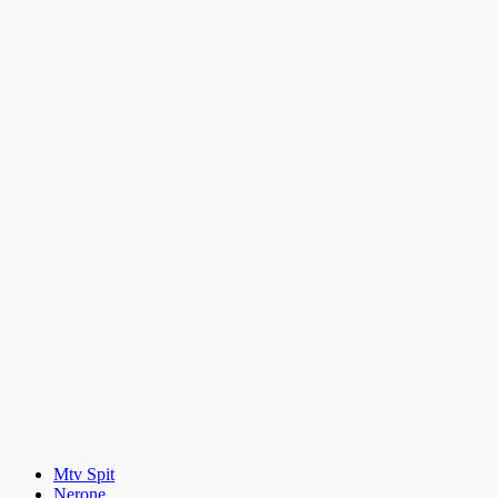
Mtv Spit
Nerone