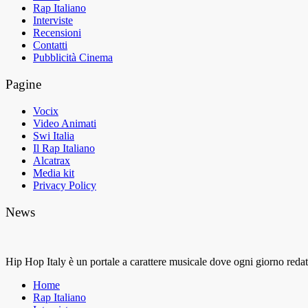
Rap Italiano
Interviste
Recensioni
Contatti
Pubblicità Cinema
Pagine
Vocix
Video Animati
Swi Italia
Il Rap Italiano
Alcatrax
Media kit
Privacy Policy
News
Hip Hop Italy è un portale a carattere musicale dove ogni giorno redatto
Home
Rap Italiano