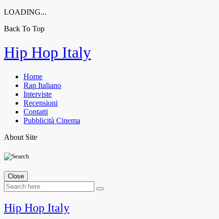
LOADING...
Back To Top
Skip
Hip Hop Italy
to
content
Home
Rap Italiano
Interviste
Recensioni
Contatti
Pubblicità Cinema
About Site
Close
Hip Hop Italy