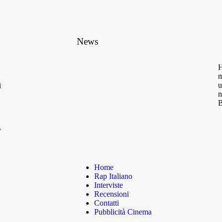
News
H
m
u
i
n
B
y
Home
Rap Italiano
Interviste
Recensioni
Contatti
Pubblicità Cinema