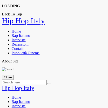
LOADING...
Back To Top
Hip Hop Italy
Home
Rap Italiano
Interviste
Recensioni
Contatti
Pubblicità Cinema
About Site
Close
Hip Hop Italy
Home
Rap Italiano
Interviste