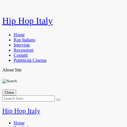
Skip
Hip Hop Italy
to
content
Home
Rap Italiano
Interviste
Recensioni
Contatti
Pubblicità Cinema
About Site
Close
Hip Hop Italy
Home