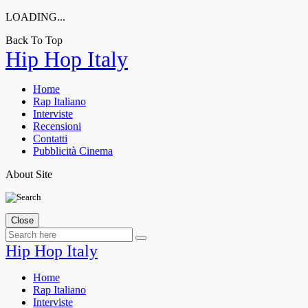
LOADING...
Back To Top
Skip
Hip Hop Italy
to
content
Home
Rap Italiano
Interviste
Recensioni
Contatti
Pubblicità Cinema
About Site
Close
Hip Hop Italy
Home
Rap Italiano
Interviste