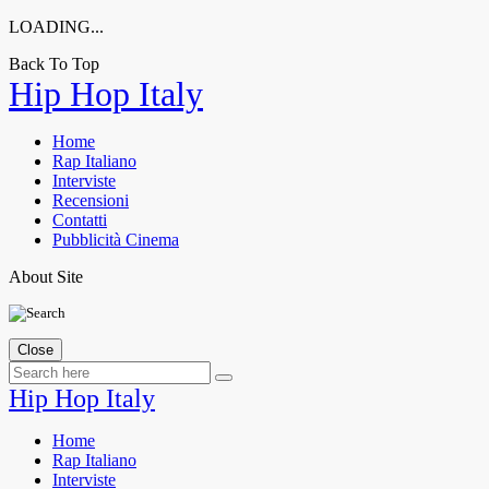
LOADING...
Back To Top
Skip
Hip Hop Italy
to
content
Home
Rap Italiano
Interviste
Recensioni
Contatti
Pubblicità Cinema
About Site
Close
Hip Hop Italy
Home
Rap Italiano
Interviste