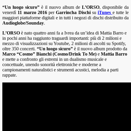
“Un luogo sicuro”
è il nuovo album de
L’ORSO
, disponibile da
venerdì
11 marzo 2016
per
Garrincha Dischi
su
iTunes
e tutte le
maggiori piattaforme digitali e in tutti i negozi di dischi distribuito da
Audioglobe
/Sounday
.
L’ORSO
è nato quattro anni fa a Ivrea da un’idea di Mattia Barro e
in pochi anni ha raggiunto traguardi importanti: più di 2 milioni e
mezzo di visualizzazioni su Youtube, 2 milioni di ascolti su Spotify,
oltre 350 concerti.
“Un luogo sicuro”
è il nuovo album
prodotto da
Marco “Cosmo” Bianchi (Cosmo/Drink To Me)
e
Mattia Barro
e mette a confronto gli estremi in un dualismo musicale e
concettuale, unendo
sonorità elettroniche e moderne a
campionamenti naturalistici e strumenti acustici, melodia a parti
rappate.