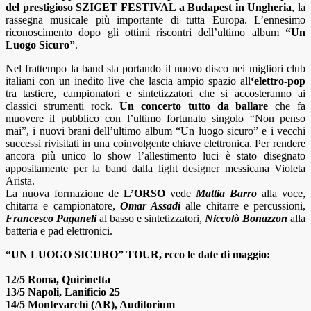
del prestigioso SZIGET FESTIVAL a Budapest in Ungheria
, la
rassegna musicale più importante di tutta Europa. L’ennesimo
riconoscimento dopo gli ottimi riscontri dell’ultimo album
“Un
Luogo Sicuro”
.
Nel frattempo la band sta portando il nuovo disco nei migliori club
italiani con un inedito live che lascia ampio spazio all
‘elettro-pop
tra tastiere, campionatori e sintetizzatori che si accosteranno ai
classici strumenti rock.
Un concerto tutto da ballare
che fa
muovere il pubblico con l’ultimo fortunato singolo “Non penso
mai”, i nuovi brani dell’ultimo album “Un luogo sicuro” e i vecchi
successi rivisitati in una coinvolgente chiave elettronica.
Per rendere
ancora più unico lo show
l’allestimento luci è stato disegnato
appositamente per la band dalla light designer messicana Violeta
Arista
.
La nuova formazione de
L’ORSO
vede
Mattia Barro
alla voce,
chitarra e campionatore,
Omar Assadi
alle chitarre e percussioni,
Francesco Paganeli
al basso e sintetizzatori,
Niccolò Bonazzon
alla
batteria e pad elettronici.
“UN LUOGO SICURO” TOUR, ecco le date di maggio:
12/5 Roma, Quirinetta
13/5 Napoli, Lanificio 25
14/5 Montevarchi (AR), Auditorium