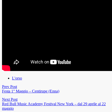
L'orso
Prev Post
Festa 1° Maggio – Centirupe (Enna)
Next Post
Red Bull Music Academy Festival New York – dal 29 aprile al 22
maggio