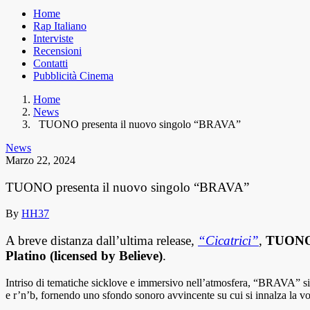
Home
Rap Italiano
Interviste
Recensioni
Contatti
Pubblicità Cinema
Home
News
TUONO presenta il nuovo singolo “BRAVA”
News
Marzo 22, 2024
TUONO presenta il nuovo singolo “BRAVA”
By
HH37
A breve distanza dall’ultima release
,
“Cicatrici”
,
TUON
Platino (licensed by Believe)
.
Intriso di tematiche sicklove e immersivo nell’atmosfera, “BRAVA” si
e r’n’b, fornendo uno sfondo sonoro avvincente su cui si innalza la v