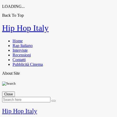
LOADING...
Back To Top
Skip
Hip Hop Italy
to
content
Home
Rap Italiano
Interviste
Recensioni
Contatti
Pubblicità Cinema
About Site
Close
Hip Hop Italy