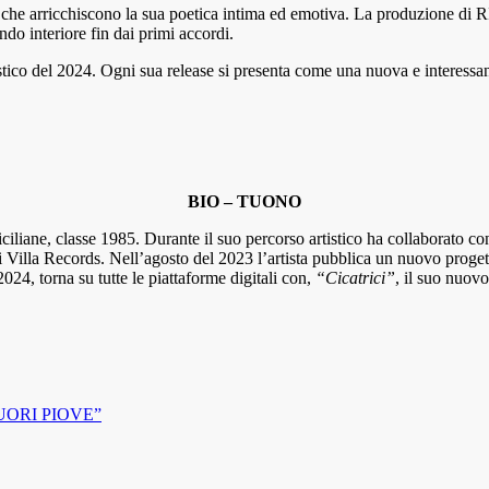
i che arricchiscono la sua poetica intima ed emotiva. La produzione di RI
ndo interiore fin dai primi accordi.
o del 2024. Ogni sua release si presenta come una nuova e interessant
BIO – TUONO
 siciliane, classe 1985. Durante il suo percorso artistico ha collaborato
i Villa Records. Nell’agosto del 2023 l’artista pubblica un nuovo proget
2024, torna su tutte le piattaforme digitali con,
“Cicatrici”
, il suo nuovo
FUORI PIOVE”